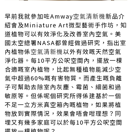
早前我就參加咗Amway
空氣清新機
新品介
紹會及Miniature Art微型藝術手作坊，知
道植物可以有效淨化及改善室內空氣。美
國太空總署NASA都曾經做過研究，指出室
內植物係
空氣清新機
以外有效嘅天然空氣
淨化器。每10平方公呎空間內，擺放一棵
合適嘅室內植物，比起無種植物能減少空
氣中超過60%嘅有害物質。而產生嘅負離
子可幫助去除室內灰塵、霉菌、細菌和過
敏原等。但係呢個研究所得係建基於一個
不足一立方米真空箱內嘅植物，如果將植
物放到實際情況，效果會唔會咁理想？同
埋又有幾多家庭可以於每10平方公呎空間
擺放一棵植物呢？