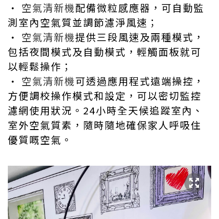
·
空氣清新機
配備微粒感應器，可自動監
測室內空氣質並調節濾淨風速；
·
空氣清新機
提供三段風速及兩種模式，
包括夜間模式及自動模式，輕觸面板就可
以輕鬆操作；
·
空氣清新機
可透過應用程式遠端操控，
方便調校操作模式和設定，可以密切監控
濾網使用狀況。24小時全天候追蹤室內、
室外空氣質素，隨時隨地確保家人呼吸住
優質嘅空氣。