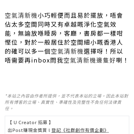
空氣清新機
小巧輕便而且易於擺放，唔會
佔太多空間同時又有卓越嘅淨化空氣效
能，無論放喺睡房，客廳，書房都一樣咁
慳位，對於一般居住於空間細小嘅香港人
的確可以多一個
空氣清新機
選擇呀！所以
唔需要再inbox問我
空氣清新機邊隻好
喇！
*本站之內容由作者所提供，並不代表本站的立場。因此本站對
所有博客的立場、真實性、準確性及完整性不負任何法律責
任。
【 U Creator 招募 】
出Post賺現金獎賞 l
登記《社群創作有價企劃》