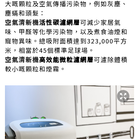
大嘅顆粒及空氣傳播污染物，例如灰塵、
塵蟎和頭髮：
空氣清新機
活性碳濾網層
可減少家居氣
味、甲醛等化學污染物，以及煮食油煙和
寵物異味。總吸附面積達到323,000平方
米，相當於45個標準足球場。
空氣清新機
高效能微粒濾網層
可濾除體積
較小嘅顆粒和煙霧。