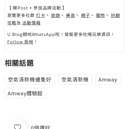
【 睇Post + 參加品牌活動 】
瀏覽更多社群
打卡
丶
旅遊
丶
美食
丶
親子
丶
寵物
丶
扮靚
攻略
及
活動情報
U Blog開咗WhatsApp啦！發掘更多吃喝玩樂資訊！
Follow 我哋
！
相關話題
空氣清新機邊隻好
空氣清新機
Amway
Amway體驗館
0個讚好