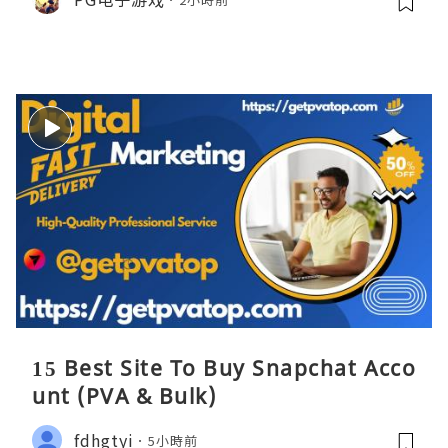
15 Best Site To Buy Snapchat Acco
unt (PVA & Bulk)
fdhgtyi
5小時前