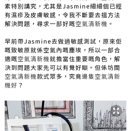
素特別講究，尤其是Jasmine細細個已經
有濕疹及皮膚敏感，令我不斷要去搵方法
解決問題，尋求一部好嘅
空氣清新機
。
早前帶Jasmine去做過敏感測試，原來佢
嘅致敏原就係空氣內嘅塵埃，所以一部合
適嘅
空氣清新機
就擔當住重要嘅角色，解
決到問題大家先可以有覺好瞓。但係坊間
空氣清新機
款式眾多，究竟
邊隻空氣清新
機好
？