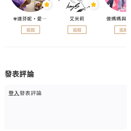
點滴
✾達芬妮•愛孩子•愛生活✾
艾米莉
追蹤
追蹤
追蹤
發表評論
登入
發表評論